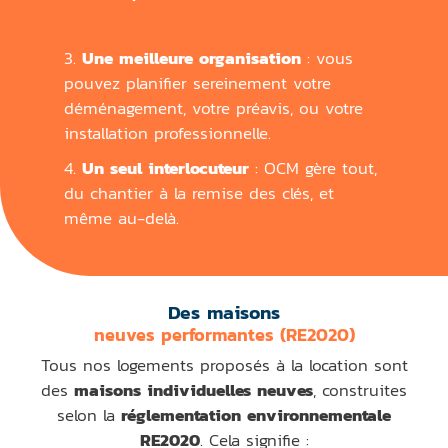
3.
Une meilleure organisation
: vous
pouvez planifier sereinement votre
déménagement, votre préavis, ou votre
installation professionnelle.
4.
Un seul interlocuteur
: OCM gère tout,
du chantier à la remise des clés, et
même au-delà.
Des maisons
neuves performantes (RE2020)
Tous nos logements proposés à la location sont
des
maisons individuelles neuves
, construites
selon la
réglementation environnementale
RE2020
. Cela signifie :