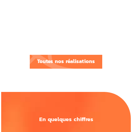
Nombre de chambre :
5 chb.
Livré à étage avec cuisine équipée, sol, salle de bain
aménagée, garage, clôture extérieure faite, pelouse, etc. Loyer
prévu à la vente : 1000 € ; loyer réel à la livraison :
1100 €/mois.
Toutes nos réalisations
En quelques chiffres